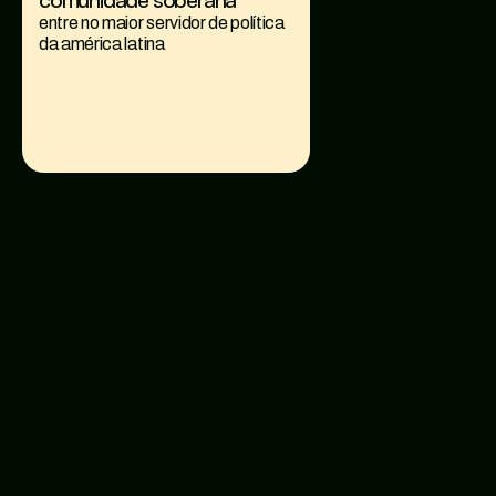
entre no maior servidor de política 
da américa latina
siga o design ativista
substack
@eai_pequi